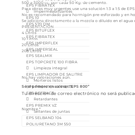
500 a 3000 cc. por cada 50 Kg. de cemento.
EPS FIBRATEX
Para obras muy urgentes use una solución 1:3 a 1:5 de EP
Impermeabilizantes
No es recomendado para hormigón pre-esforzado y en hor
EPS 10
Se adiciona directamente a la mezcla o diluido en el agu
EPS 570 DM
PRESENTACIÓN
EPS BITUFLEX
4 Litros
EPS FIBRATEX
10 Litros
EPS IMPERFLEX
20 Litros
EPS IMPERSEAL
208 Litros
EPS SEALMIX
EPS TOPCRETE 100 FIBRA
Limpieza integral
EPS LIMPIADOR DE SALITRE
No hay valoraciones aún.
Morteros listos
Sé el primero en valorar “EPS 800”
EPS PRONTOMIX FIBRA
EPS REFRACT
Tu dirección de correo electrónico no será publica
Retardantes
EPS PREMIX VZ
Nombre
*
Sellantes de juntas
EPS SELBAND 104
POLIURETANO 3M 550