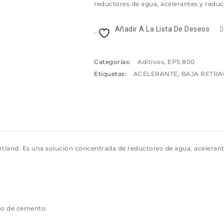
reductores de agua, acelerantes y reduc
Añadir A La Lista De Deseos
Categorías:
Aditivos
,
EPS 800
Etiquetas:
ACELERANTE
,
BAJA RETRA
rtland. Es una solución concentrada de reductores de agua, acelerant
ipo de cemento.