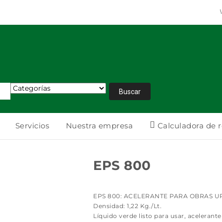
Ec
Servicios
Nuestra empresa
Calculadora de 
EPS 800
EPS 800: ACELERANTE PARA OBRAS U
Densidad: 1,22 Kg./Lt.
Líquido verde listo para usar, aceleran