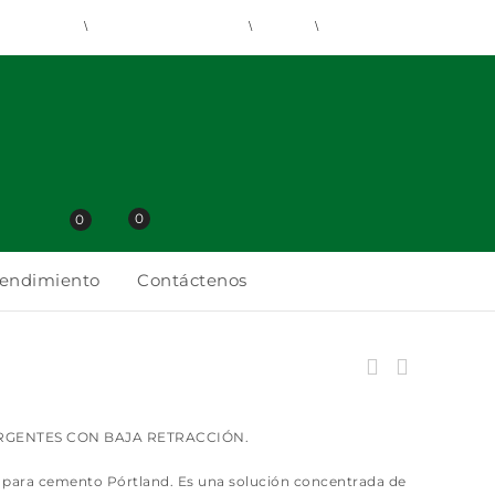
uaditivos
Eps
Fibratex
cras
Electroland
0
0
rendimiento
Contáctenos
RGENTES CON BAJA RETRACCIÓN.
te para cemento Pórtland. Es una solución concentrada de