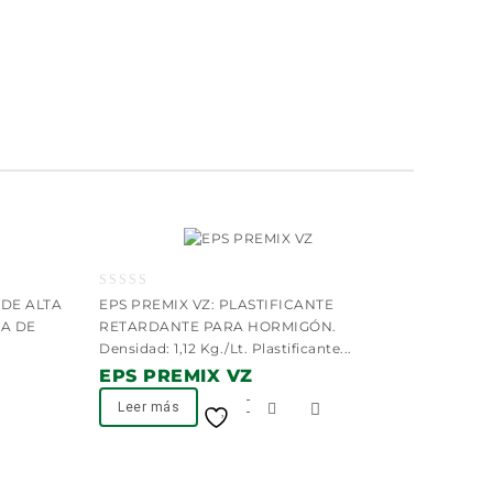
0
 DE ALTA
EPS PREMIX VZ: PLASTIFICANTE
out
A DE
RETARDANTE PARA HORMIGÓN.
of
Densidad: 1,12 Kg./Lt. Plastificante...
5
EPS PREMIX VZ
Leer más
Añadir a la lista
de deseos