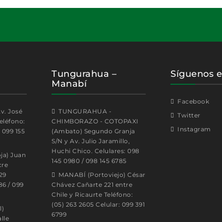
Tungurahua –
Síguenos e
Manabí
Facebook
v. José
TUNGURAHUA -
Twitter
eléfono:
CHIMBORAZO - COTOPAXI
Instagram
: 099 155
(Ambato) Segundo Granja
S/N y Av. Julio Jaramillo,
Huchi Chico. Celulares: 098
ja) Juan
145 0980 / 098 145 6785
cre
29
MANABÍ (Portoviejo) César
86 / 099
Chávez Cañarte 221 entre
Chile y Ricaurte Teléfono:
(05) 263 2605 Celular: 099 391
l)
6799
lle