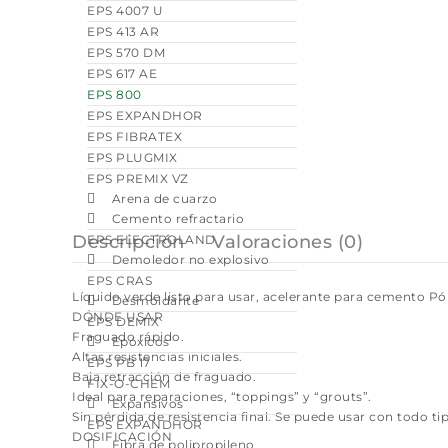
EPS 4007 U
EPS 413 AR
EPS 570 DM
EPS 617 AE
EPS 800
EPS EXPANDHOR
EPS FIBRATEX
EPS PLUGMIX
EPS PREMIX VZ
Arena de cuarzo
Cemento refractario
Descripción
Valoraciones (0)
EPS ELECTROLAND
Demoledor no explosivo
EPS CRAS
Líquido verde listo para usar, acelerante para cemento Pó
Desmoldante
DÓNDE USAR
EPS DEMIX
Fraguado rápido.
Epóxicos
Altas resistencias iniciales.
EPS PB 17
Baja retracción de fraguado.
FIX-O-CHEM
Ideal para reparaciones, “toppings” y “grouts”.
Expansivos
Sin pérdida de resistencia final. Se puede usar con todo t
EPS EXPANDHOR
DOSIFICACIÓN
Fibra de polipropileno