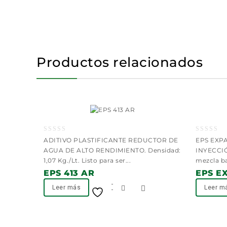
Productos relacionados
0
0
ADITIVO PLASTIFICANTE REDUCTOR DE
EPS EXP
out
out
AGUA DE ALTO RENDIMIENTO. Densidad:
INYECCIÓ
of
of
1,07 Kg./Lt. Listo para ser...
mezcla ba
5
5
EPS 413 AR
EPS E
Leer más
Leer m
Añadir a la lista
de deseos