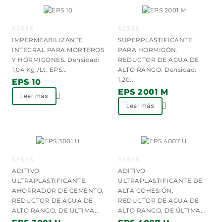
de deseos
de deseos
0
0
IMPERMEABILIZANTE
SUPERPLASTIFICANTE
out
out
INTEGRAL PARA MORTEROS
PARA HORMIGÓN,
of
of
Y HORMIGONES. Densidad:
REDUCTOR DE AGUA DE
5
5
1,04 Kg./Lt. EPS...
ALTO RANGO. Densidad:
1,20...
EPS 10
EPS 2001 M
Leer más
Leer más
Añadir a la lista
Añadir a la lista
de deseos
de deseos
0
0
ADITIVO
ADITIVO
out
out
ULTRAPLASTIFICANTE,
ULTRAPLASTIFICANTE DE
of
of
AHORRADOR DE CEMENTO,
ALTA COHESIÓN,
5
5
REDUCTOR DE AGUA DE
REDUCTOR DE AGUA DE
ALTO RANGO, DE ULTIMA...
ALTO RANGO, DE ÚLTIMA...