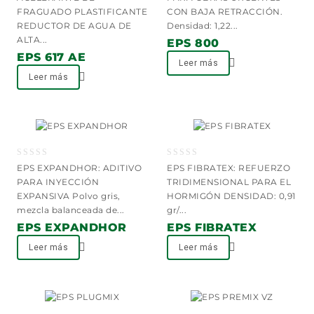
of
of
FRAGUADO PLASTIFICANTE
CON BAJA RETRACCIÓN.
5
5
REDUCTOR DE AGUA DE
Densidad: 1,22...
ALTA...
EPS 800
EPS 617 AE
Leer más
Leer más
Añadir a la lista
Añadir a la lista
de deseos
de deseos
0
0
EPS EXPANDHOR: ADITIVO
EPS FIBRATEX: REFUERZO
out
out
PARA INYECCIÓN
TRIDIMENSIONAL PARA EL
of
of
EXPANSIVA Polvo gris,
HORMIGÓN DENSIDAD: 0,91
5
5
mezcla balanceada de...
gr/...
EPS EXPANDHOR
EPS FIBRATEX
Leer más
Leer más
Añadir a la lista
Añadir a la lista
de deseos
de deseos