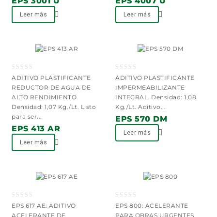
EPS 3001 U
EPS 4007 U
Leer más
Leer más
Añadir a la lista
Añadir a la lista
de deseos
de deseos
0
0
ADITIVO PLASTIFICANTE
ADITIVO PLASTIFICANTE
out
out
REDUCTOR DE AGUA DE
IMPERMEABILIZANTE
of
of
ALTO RENDIMIENTO.
INTEGRAL. Densidad: 1,08
5
5
Densidad: 1,07 Kg./Lt. Listo
Kg./Lt. Aditivo...
para ser...
EPS 570 DM
EPS 413 AR
Leer más
Leer más
Añadir a la lista
Añadir a la lista
de deseos
de deseos
0
0
EPS 617 AE: ADITIVO
EPS 800: ACELERANTE
out
out
ACELERANTE DE
PARA OBRAS URGENTES