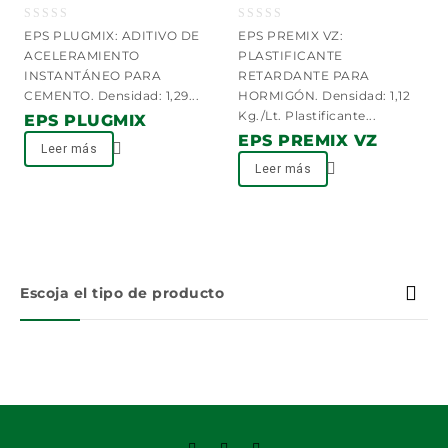
0
0
EPS PLUGMIX: ADITIVO DE
EPS PREMIX VZ:
out
out
ACELERAMIENTO
PLASTIFICANTE
of
of
INSTANTÁNEO PARA
RETARDANTE PARA
5
5
CEMENTO. Densidad: 1,29...
HORMIGÓN. Densidad: 1,12
Kg./Lt. Plastificante...
EPS PLUGMIX
EPS PREMIX VZ
Leer más
Leer más
Escoja el tipo de producto