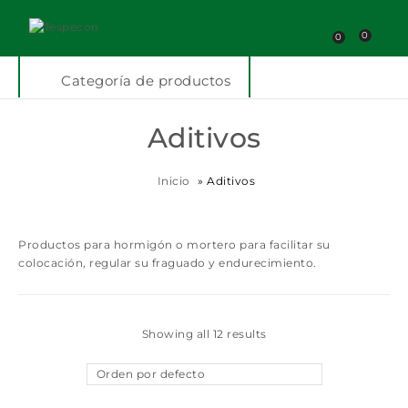
0
0
Categoría de productos
Aditivos
Inicio
»
Aditivos
Productos para hormigón o mortero para facilitar su
colocación, regular su fraguado y endurecimiento.
Showing all 12 results
Orden por defecto
Añadir a la lista
Añadir a la lista