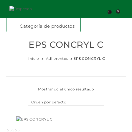
0
0
Categoría de productos
EPS CONCRYL C
Inicio
»
Adherentes
»
EPS CONCRYL C
Mostrando el único resultado
Orden por defecto
Añadir a la lista
de deseos