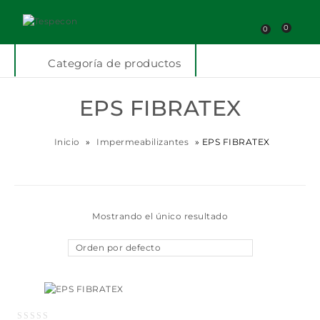
0
0
Categoría de productos
EPS FIBRATEX
Inicio
»
Impermeabilizantes
»
EPS FIBRATEX
Mostrando el único resultado
Orden por defecto
Añadir a la lista
de deseos