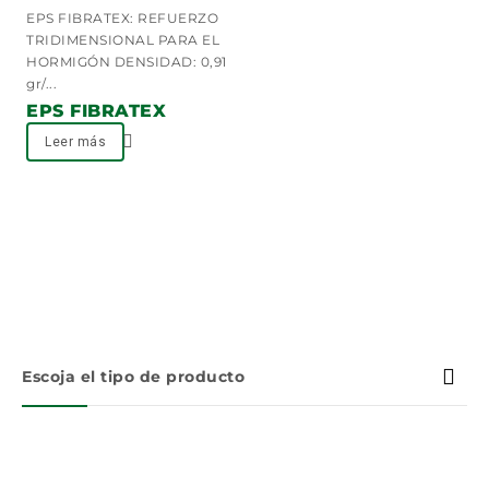
0
EPS FIBRATEX: REFUERZO
out
TRIDIMENSIONAL PARA EL
of
HORMIGÓN DENSIDAD: 0,91
5
gr/...
EPS FIBRATEX
Leer más
Escoja el tipo de producto