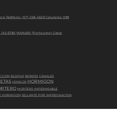
cre Teléfono: (07) 258 4629 Celulares: 099
 145 6785
MANABÍ (Portoviejo) César
CCION
BLOQUE
BORDES
CANALES
IETAS
HORMIGON
HONGOS
RTERO
MORTERO IMPERMEABLE
E HORMIGON
SELLANTE POR IMPREGNACION