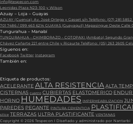
info@tespecon.com
Leonidas Plaza N23-100 y Wilson
Azuay – Loja – Guayas
AZUAY (Cuenca): Av. José Ortega y Gasset s/n Teléfono: (07) 281 5852 
701 7486 / 099 463 6214
GUAYAS (Guayaquil) Mapasingue Oeste Calle Cu
Tungurahua – Manabí
TUNGURAHUA - CHIMBORAZO - COTOPAXI (Ambato) Segundo Granja S/N y
Chávez Cañarte 221 entre Chile y Ricaurte Teléfono: (05) 263 2605 Celu
Síguenos en:
Facebook
Twitter
Instagram
También en:
Etiqueta de productos:
ALTA RESISTENCIA
ACELERANTE
ALTA TEM
CISTERNAS
CUBIERTAS
ELASTOMERICO
ENDUR
cuarzo
HUMEDADES
HORNO
JU
IMPERMEABILIZACION
PLASTIFIC
PAREDES
PEGANTE
PINTURA CEMENTICIA
TERRAZAS
ULTRA PLASTIFICANTE
silice
VENTANAS
Copyright © 2026 Tespecon I Diseñado y administrado por Nantarbi