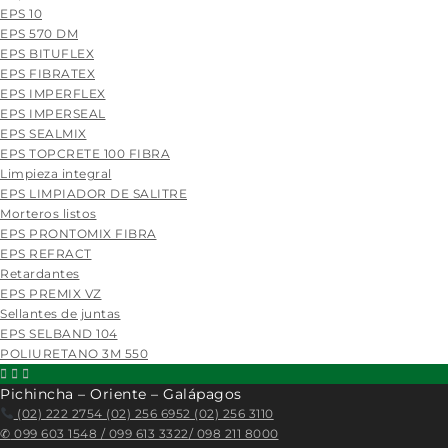
EPS 10
EPS 570 DM
EPS BITUFLEX
EPS FIBRATEX
EPS IMPERFLEX
EPS IMPERSEAL
EPS SEALMIX
EPS TOPCRETE 100 FIBRA
Limpieza integral
EPS LIMPIADOR DE SALITRE
Morteros listos
EPS PRONTOMIX FIBRA
EPS REFRACT
Retardantes
EPS PREMIX VZ
Sellantes de juntas
EPS SELBAND 104
POLIURETANO 3M 550
Pichincha – Oriente – Galápagos
(02) 222 2754 (02) 256 6952 (02) 256 3110
✆
099 603 1548 / 099 613 3322/ 098 211 8000