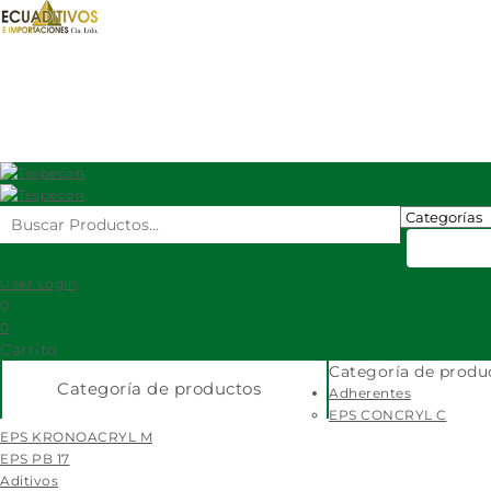
Ecuaditivos
Eps
Fibratex
Electroland
cras
User Login
0
0
Carrito
Categoría de produ
Categoría de productos
Adherentes
EPS CONCRYL C
EPS KRONOACRYL M
EPS PB 17
Aditivos