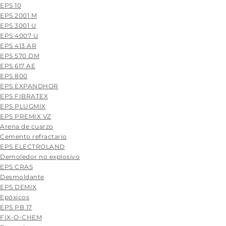
EPS 10
EPS 2001 M
EPS 3001 U
EPS 4007 U
EPS 413 AR
EPS 570 DM
EPS 617 AE
EPS 800
EPS EXPANDHOR
EPS FIBRATEX
EPS PLUGMIX
EPS PREMIX VZ
Arena de cuarzo
Cemento refractario
EPS ELECTROLAND
Demoledor no explosivo
EPS CRAS
Desmoldante
EPS DEMIX
Epóxicos
EPS PB 17
FIX-O-CHEM