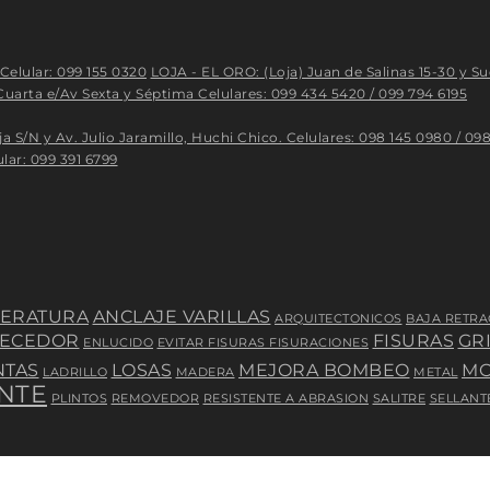
Celular: 099 155 0320
LOJA - EL ORO: (Loja) Juan de Salinas 15-30 y Su
arta e/Av Sexta y Séptima Celulares: 099 434 5420 / 099 794 6195
 Av. Julio Jaramillo, Huchi Chico. Celulares: 098 145 0980 / 098
lar: 099 391 6799
PERATURA
ANCLAJE VARILLAS
ARQUITECTONICOS
BAJA RETRA
ECEDOR
FISURAS
GR
ENLUCIDO
EVITAR FISURAS FISURACIONES
NTAS
LOSAS
MEJORA BOMBEO
MO
LADRILLO
MADERA
METAL
ANTE
PLINTOS
REMOVEDOR
RESISTENTE A ABRASION
SALITRE
SELLANT