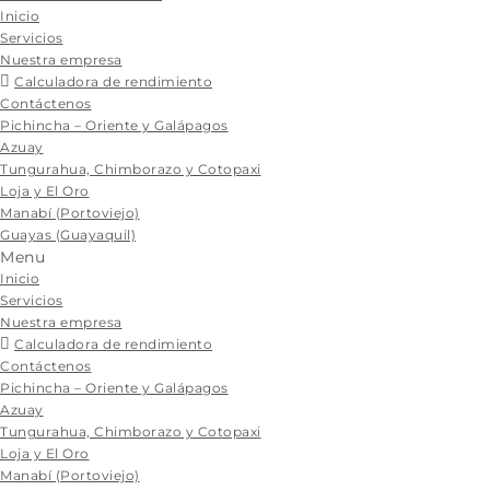
Skip
Inicio
to
Servicios
content
Nuestra empresa
Calculadora de rendimiento
Contáctenos
Pichincha – Oriente y Galápagos
Azuay
Tungurahua, Chimborazo y Cotopaxi
Loja y El Oro
Manabí (Portoviejo)
Guayas (Guayaquil)
Menu
Inicio
Servicios
Nuestra empresa
Calculadora de rendimiento
Contáctenos
Pichincha – Oriente y Galápagos
Azuay
Tungurahua, Chimborazo y Cotopaxi
Loja y El Oro
Manabí (Portoviejo)