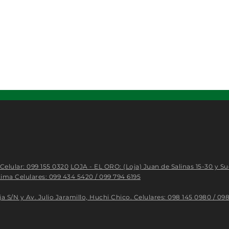
Celular: 099 155 0320
LOJA - EL ORO: (Loja) Juan de Salinas 15-30 y Su
ima Celulares: 099 434 5420 / 099 794 6195
 Av. Julio Jaramillo, Huchi Chico. Celulares: 098 145 0980 / 098