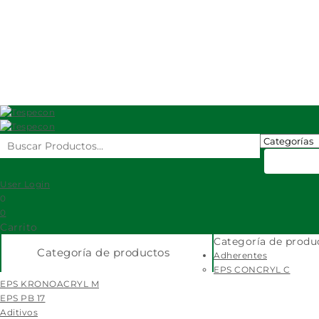
Ecuaditivos
Eps
Fibratex
Electroland
cras
User Login
0
0
Carrito
Categoría de produ
Categoría de productos
Adherentes
EPS CONCRYL C
EPS KRONOACRYL M
EPS PB 17
Aditivos