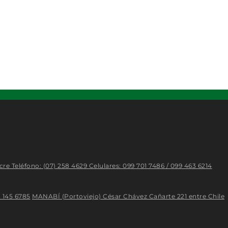
cre Teléfono: (07) 258 4629 Celulares: 099 701 7486 / 099 463 6214
 145 6785
MANABÍ (Portoviejo) César Chávez Cañarte 221 entre Chile