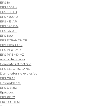
EPS 10
EPS 2001 M
EPS 3001 U
EPS 4007 U
EPS 413 AR
EPS 570 DM
EPS 617 AE
EPS 800
EPS EXPANDHOR
EPS FIBRATEX
EPS PLUGMIX
EPS PREMIX VZ
Arena de cuarzo
Cemento refractario
EPS ELECTROLAND
Demoledor no explosivo
EPS CRAS
Desmoldante
EPS DEMIX
Epóxicos
EPS PB 17
FIX-O-CHEM