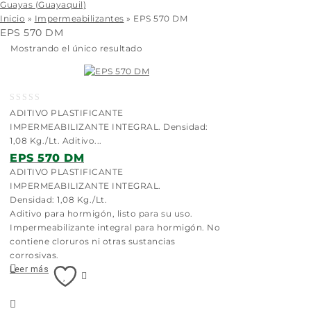
Guayas (Guayaquil)
Inicio
»
Impermeabilizantes
»
EPS 570 DM
EPS 570 DM
Mostrando el único resultado
0
ADITIVO PLASTIFICANTE
out
IMPERMEABILIZANTE INTEGRAL. Densidad:
of
1,08 Kg./Lt. Aditivo...
5
EPS 570 DM
ADITIVO PLASTIFICANTE
IMPERMEABILIZANTE INTEGRAL.
Densidad: 1,08 Kg./Lt.
Aditivo para hormigón, listo para su uso.
Impermeabilizante integral para hormigón. No
contiene cloruros ni otras sustancias
corrosivas.
Leer más