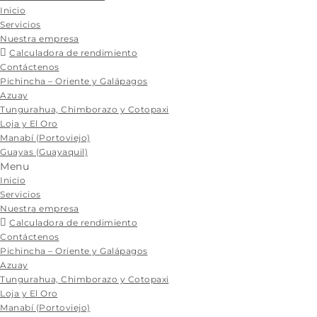
Skip
Inicio
to
Servicios
content
Nuestra empresa
Calculadora de rendimiento
Contáctenos
Pichincha – Oriente y Galápagos
Azuay
Tungurahua, Chimborazo y Cotopaxi
Loja y El Oro
Manabí (Portoviejo)
Guayas (Guayaquil)
Menu
Inicio
Servicios
Nuestra empresa
Calculadora de rendimiento
Contáctenos
Pichincha – Oriente y Galápagos
Azuay
Tungurahua, Chimborazo y Cotopaxi
Loja y El Oro
Manabí (Portoviejo)