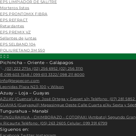
EPS LIMPIADOR DE SALITRE
Morteros listos
EPS PRONTOMIX FIBRA
EPS REFRACT
Retardantes
EPS PREMIX VZ
Sellantes de juntas
EPS SELBAND 104
POLIURETANO 3M 550
Pichincha – Oriente – Galápagos
(02) 222 2754 (02) 256 6952 (02) 256 3110
✆
099 603 1548 / 099 613 3322/ 098 211 8000
info@tespecon.com
Leonidas Plaza N23-100 y Wilson
Azuay – Loja – Guayas
AZUAY (Cuenca): Av. José Ortega y Gasset s/n Teléfono: (07) 281 5852 
GUAYAS (Guayaquil) Mapasingue Oeste Calle Cuarta e/Av Sexta y Sépt
Tungurahua – Manabí
TUNGURAHUA - CHIMBORAZO - COTOPAXI (Ambato) Segundo Granja S/N y
y Ricaurte Teléfono: (05) 263 2605 Celular: 099 391 6799
Síguenos en:
Facebook
Twitter
Instagram