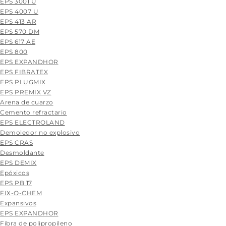
EPS 3001 U
EPS 4007 U
EPS 413 AR
EPS 570 DM
EPS 617 AE
EPS 800
EPS EXPANDHOR
EPS FIBRATEX
EPS PLUGMIX
EPS PREMIX VZ
Arena de cuarzo
Cemento refractario
EPS ELECTROLAND
Demoledor no explosivo
EPS CRAS
Desmoldante
EPS DEMIX
Epóxicos
EPS PB 17
FIX-O-CHEM
Expansivos
EPS EXPANDHOR
Fibra de polipropileno