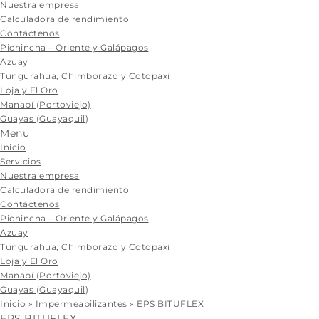
content
Nuestra empresa
Calculadora de rendimiento
Contáctenos
Pichincha – Oriente y Galápagos
Azuay
Tungurahua, Chimborazo y Cotopaxi
Loja y El Oro
Manabí (Portoviejo)
Guayas (Guayaquil)
Menu
Inicio
Servicios
Nuestra empresa
Calculadora de rendimiento
Contáctenos
Pichincha – Oriente y Galápagos
Azuay
Tungurahua, Chimborazo y Cotopaxi
Loja y El Oro
Manabí (Portoviejo)
Guayas (Guayaquil)
Inicio
»
Impermeabilizantes
»
EPS BITUFLEX
EPS BITUFLEX