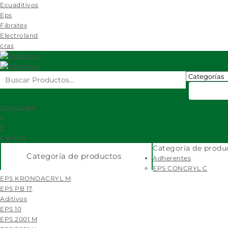
Ecuaditivos
Eps
Fibratex
Electroland
cras
User Login
0
0
Carrito
Categoría de produ
Categoría de productos
Adherentes
EPS CONCRYL C
EPS KRONOACRYL M
EPS PB 17
Aditivos
EPS 10
EPS 2001 M