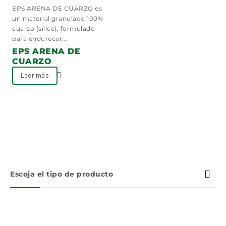
0
EPS ARENA DE CUARZO es
out
un material granulado 100%
of
cuarzo (sílice), formulado
5
para endurecer...
EPS ARENA DE
CUARZO
Leer más
Escoja el tipo de producto