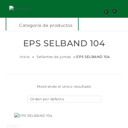
0
0
Categoría de productos
EPS SELBAND 104
Inicio
»
Sellantes de juntas
»
EPS SELBAND 104
Mostrando el único resultado
Orden por defecto
Añadir a la lista
de deseos