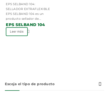
0
EPS SELBAND 104:
out
SELLADOR EXTRAFLEXIBLE
of
EPS SELBAND 104 es un
5
producto sellador de...
EPS SELBAND 104
Leer más
Escoja el tipo de producto