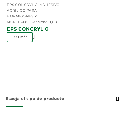
0
EPS CONCRYL C: ADHESIVO
out
ACRÍLICO PARA
of
HORMIGONES Y
5
MORTEROS. Densidad: 1,08...
EPS CONCRYL C
Leer más
Escoja el tipo de producto