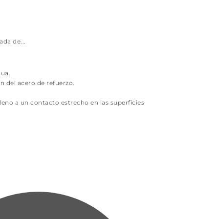
da de...
gua.
n del acero de refuerzo.
leno a un contacto estrecho en las superficies