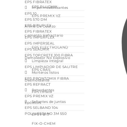
EPS FIBRATEX
EPS PLUGMIX
Impermeabilizantes
EPS 10
EPS PREMIX VZ
EPS 570 DM
EPS BITUFLEX
Arena De Cuarzo
EPS FIBRATEX
Cemento Refractario
EPS IMPERFLEX
EPS IMPERSEAL
EPS ELECTROLAND
EPS SEALMIX
EPS TOPCRETE 100 FIBRA
Demoledor No Explosivo
Limpieza integral
EPS LIMPIADOR DE SALITRE
EPS CRAS
Morteros listos
EPS PRONTOMIX FIBRA
Desmoldante
EPS REFRACT
Retardantes
EPS DEMIX
EPS PREMIX VZ
Sellantes de juntas
Epóxicos
EPS SELBAND 104
POLIURETANO 3M 550
EPS PB 17
FIX-O-CHEM