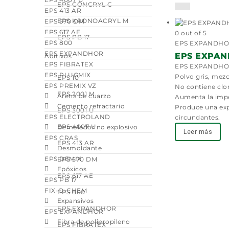
EPS CONCRYL C
EPS 413 AR
EPS KRONOACRYL M
EPS 570 DM
EPS 617 AE
0
out of 5
EPS PB 17
EPS 800
EPS EXPANDHOR:
EPS EXPANDHOR
EPS EXPA
Aditivos
EPS FIBRATEX
EPS EXPANDHOR
EPS PLUGMIX
Polvo gris, mezc
EPS 10
EPS PREMIX VZ
No contiene clor
EPS 2001 M
Arena de cuarzo
Aumenta la impe
Cemento refractario
Produce una expa
EPS 3001 U
EPS ELECTROLAND
circundantes.
EPS 4007 U
Demoledor no explosivo
Leer más
EPS CRAS
EPS 413 AR
Desmoldante
EPS DEMIX
EPS 570 DM
Epóxicos
EPS 617 AE
EPS PB 17
FIX-O-CHEM
EPS 800
Expansivos
EPS EXPANDHOR
EPS EXPANDHOR
Fibra de polipropileno
EPS FIBRATEX