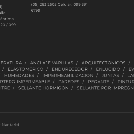
(05) 263 2605 Celular: 099 391
l)
6799
lle
Séptima
420 / 099
PERATURA
ANCLAJE VARILLAS
ARQUITECTONICOS
ELASTOMERICO
ENDURECEDOR
ENLUCIDO
EV
HUMEDADES
IMPERMEABILIZACION
JUNTAS
LA
RTERO IMPERMEABLE
PAREDES
PEGANTE
PINTUR
ITRE
SELLANTE HORMIGON
SELLANTE POR IMPREG
r Nantarbi