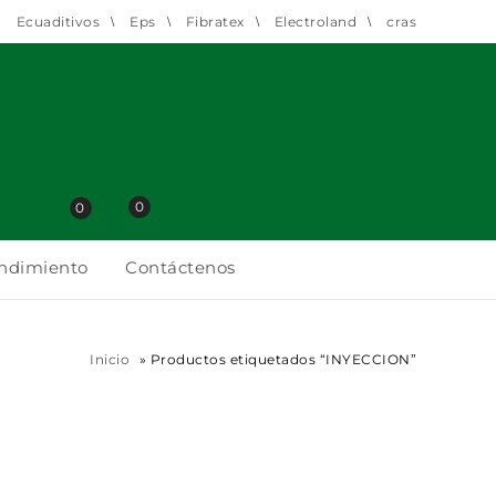
Ecuaditivos
Eps
Fibratex
Electroland
cras
0
0
endimiento
Contáctenos
Inicio
»
Productos etiquetados “INYECCION”