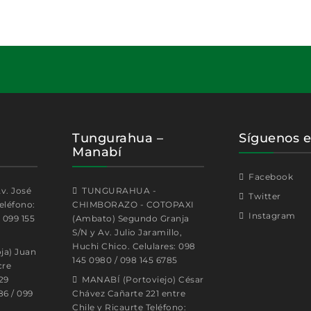
Tungurahua –
Síguenos e
Manabí
Facebook
v. José
TUNGURAHUA -
Twitter
eléfono:
CHIMBORAZO - COTOPAXI
Instagram
: 099 155
(Ambato) Segundo Granja
S/N y Av. Julio Jaramillo,
Huchi Chico. Celulares: 098
ja) Juan
145 0980 / 098 145 6785
cre
29
MANABÍ (Portoviejo) César
86 / 099
Chávez Cañarte 221 entre
Chile y Ricaurte Teléfono: