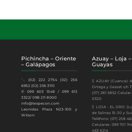
Pichincha – Oriente
Azuay – Loja –
– Galápagos
Guayas
(02) 222 2754 (02) 256
AZUAY (Cuenca): A
6952 (02) 256 3110
Ortega y Gasset s/n T
✆
099 603 1548 / 099 613
(07) 281 5852 Celular
3322/ 098 211 8000
0320
info@tespecon.com
LOJA - EL ORO: (Lo
Leonidas Plaza N23-100 y
de Salinas 15-30 y Su
Wilson
Teléfono: (07) 258 46
Celulares: 099 701 74
463 6214